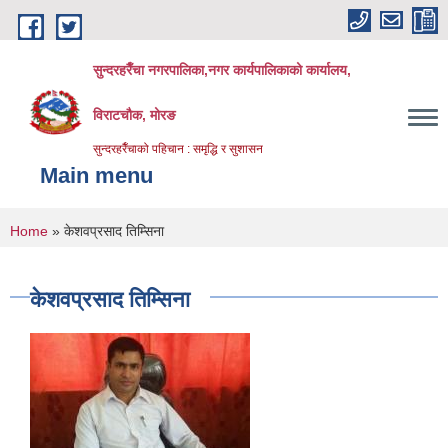
Skip to main content
सुन्दरहरैँचा नगरपालिका,नगर कार्यपालिकाको कार्यालय,
विराटचौक, मोरङ
सुन्दरहरैँचाको पहिचान : समृद्धि र सुशासन
Main menu
You are here
Home
» केशवप्रसाद तिम्सिना
केशवप्रसाद तिम्सिना