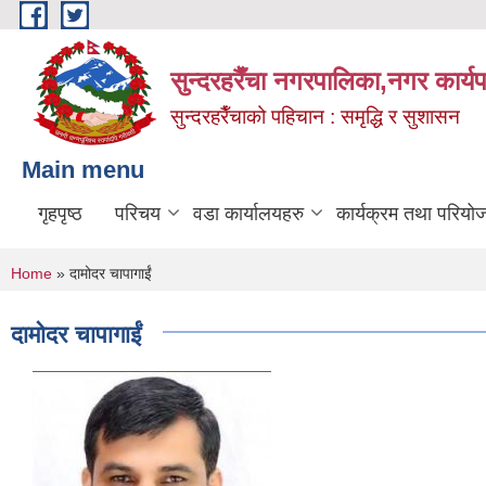
Skip to main content
सुन्दरहरैँचा नगरपालिका,नगर कार्
सुन्दरहरैँचाको पहिचान : समृद्धि र सुशासन
Main menu
गृहपृष्ठ
परिचय
वडा कार्यालयहरु
कार्यक्रम तथा परियो
You are here
Home
» दामोदर चापागाईं
दामोदर चापागाईं