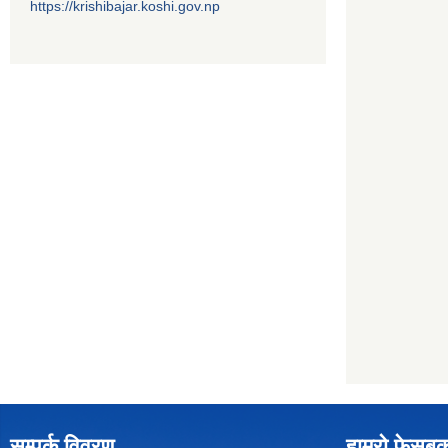
https://krishibajar.koshi.gov.np
सम्पर्क विवरण
हाम्रो फेसबु