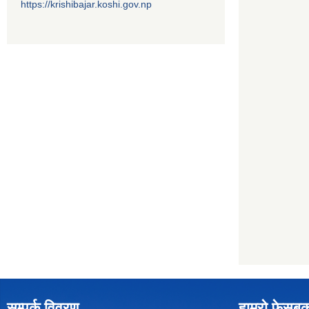
https://krishibajar.koshi.gov.np
सम्पर्क विवरण
हाम्रो फेसबु