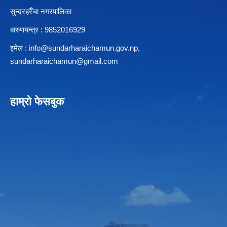
सुन्दरहरैँचा नगरपालिका
बारुणयन्त्र : 9852016929
इमेल :
info@sundarharaichamun.gov.np
,
sundarharaichamun@gmail.com
हाम्रो फेसबुक