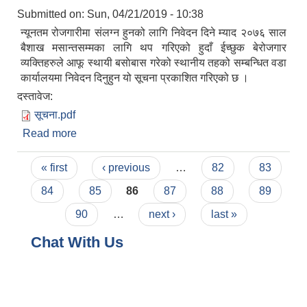
Submitted on:
Sun, 04/21/2019 - 10:38
न्यूनतम रोजगारीमा संलग्न हुनको लागि निवेदन दिने म्याद २०७६ साल
बैशाख मसान्तसम्मका लागि थप गरिएको हुदाँ ईच्छुक बेरोजगार
व्यक्तिहरुले आफू स्थायी बसाेबास गरेको स्थानीय तहको सम्बन्धित वडा
कार्यालयमा निवेदन दिनुहुन यो सूचना प्रकाशित गरिएको छ ।
दस्तावेज:
सूचना.pdf
Read more
about न्यूनतम रोजगारीमा संलग्न हुनको लागि निवेदन दिने
म्याद थप गरिएको सूचना ।
Pages
« first
‹ previous
…
82
83
84
85
86
87
88
89
90
…
next ›
last »
Chat With Us