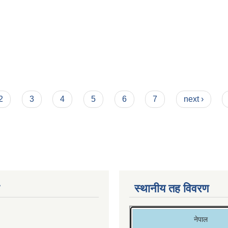
2
3
4
5
6
7
next ›
स्थानीय तह विवरण