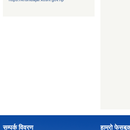
सम्पर्क विवरण
हाम्रो फेसबु