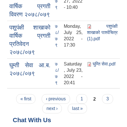
७
27, 2022
वार्षिक प्रगती
९
- 10:40
विवरण २०७८/०७९
७
Monday,
पशुपंक्षी
पशुपंक्षी शाखाको
८/
July 25,
शाखाको पार्श्वचित्र
वार्षिक प्रगती
७
2022 -
(1).pdf
प्रतिवेदन
९
17:30
२०७८/०७९
७
Saturday
घुम्ति सेवा.pdf
घुम्ती सेवा आ.ब.
८/
, July 23,
२०७८/०७९
७
2022 -
९
20:41
Pages
« first
‹ previous
1
2
3
next ›
last »
Chat With Us