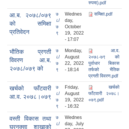
रुपमा).pdf
७
Wednes
समिक्षा.pdf
आ.ब. २०७८/०७९
८/
day,
को समिक्षा
७
October
प्रतिवेदन
९
19, 2022
- 17:07
७
Monday,
आ.व.
भौतिक प्रगती
८/
August
२०७८-७९ को
विवरण आ.ब.
७
22, 2022
पुर्वाधार बिकास
२०७८/०७९ को
९
- 18:14
तर्फको भैतिक
प्रगती विवरण.pdf
७
Friday,
खर्चको
खर्चको फाँटवारी
८/
August
फाँटवारी २०७८।
आ.व. २०७८।०७९
७
19, 2022
०७९.pdf
९
- 16:32
७
Wednes
वस्ती विकास तथा
८/
day, July
घरनक्सा शाखाको