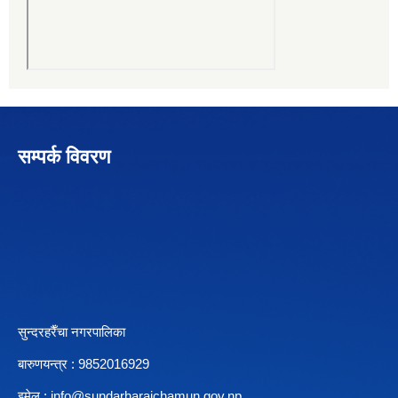
सम्पर्क विवरण
सुन्दरहरैँचा नगरपालिका
बारुणयन्त्र : 9852016929
इमेल :
info@sundarharaichamun.gov.np
,