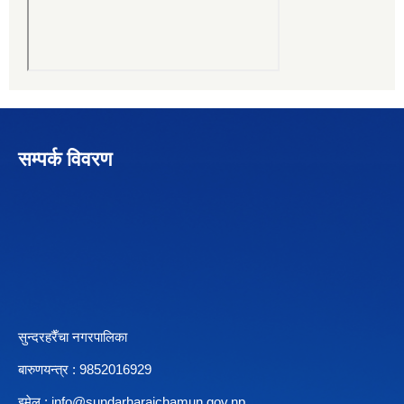
सम्पर्क विवरण
सुन्दरहरैँचा नगरपालिका
बारुणयन्त्र : 9852016929
इमेल :
info@sundarharaichamun.gov.np
,