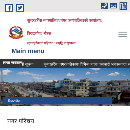
Skip to main content
सुन्दरहरैँचा नगरपालिका,नगर कार्यपालिकाको कार्यालय,
विराटचौक, मोरङ
सुन्दरहरैँचाको पहिचान : समृद्धि र सुशासन
Main menu
ताजा समाचार
 सम्बन्धी सूचना
सुन्दरहरैँचा नगरपालिकामा विभिन्न पदमा कर्मचारी आवश्यकता सम्बन्धी 
विराटचौक
नगर परिचय